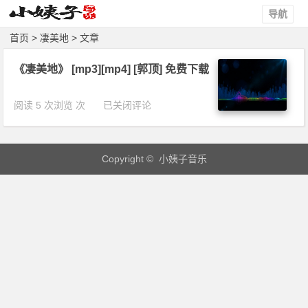
导航
首页
> 凄美地 > 文章
《凄美地》 [mp3][mp4] [郭顶] 免费下载
《凄
阅读 5 次浏览 次
已关闭评论
美
地》
[m
Copyright © 小姨子音乐
p
3]
[m
p
4]
[郭
顶]
免
费
下
载