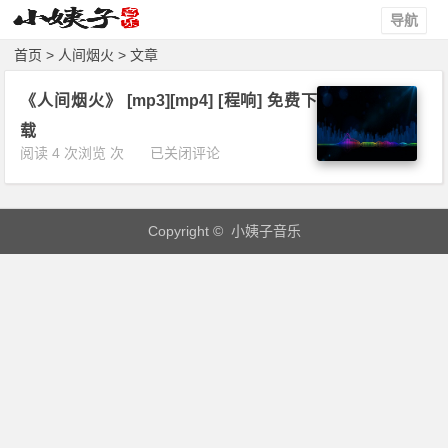
导航
首页
> 人间烟火 > 文章
《人间烟火》 [mp3][mp4] [程响] 免费下
载
《人
阅读 4 次浏览 次
已关闭评论
间
烟
火》
Copyright © 小姨子音乐
[m
p
3]
[m
p
4]
[程
响]
免
费
下