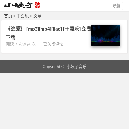
导航
首页
> 于嘉乐 > 文章
《逃爱》 [mp3][mp4][flac] [于嘉乐] 免费
下载
《逃
阅读 3 次浏览 次
已关闭评论
爱》
[m
p
Copyright © 小姨子音乐
3]
[m
p
4]
[f
l
a
c]
[于
嘉
乐]