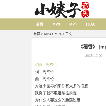
首页
MP3
MP4
FLAC
首页
>
MP3
>
MP4
> 正文
《稻香》 [mp
2025-12-02
稻香
 - 
周杰伦
词：周杰伦
曲：周杰伦
对这个世界如果你有太多的抱怨
跌倒了就不敢继续往前走
为什么人要这么的脆弱堕落