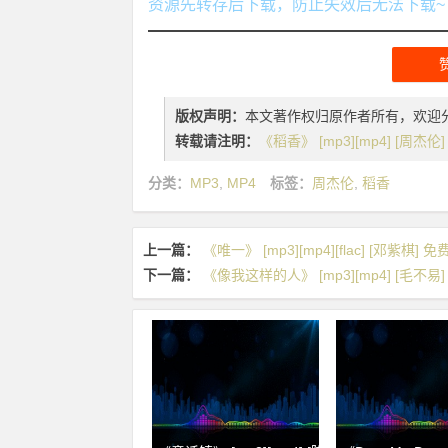
资源先转存后下载，防止失效后无法下载~
版权声明：
本文著作权归原作者所有，欢迎
转载请注明：
《稻香》 [mp3][mp4] [周杰
分类：
MP3
,
MP4
标签：
周杰伦
,
稻香
上一篇：
《唯一》 [mp3][mp4][flac] [邓紫棋] 
下一篇：
《像我这样的人》 [mp3][mp4] [毛不易