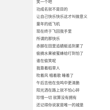
笑一个吧
功成名就不是目的
让自己快乐快乐这才叫做意义
童年的纸飞机
现在终于飞回我手里
所谓的那快乐
赤脚在田里追蜻蜓追到累了
偷摘水果被蜜蜂给叮到怕了
谁在偷笑呢
我靠着稻草人
吹着风 唱着歌 睡着了
午后吉他在虫鸣中更清脆
阳光洒在路上就不怕心碎
珍惜一切 就算没有拥有
还记得你说家是唯一的城堡