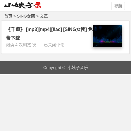
导航
首页
> SING女团 > 文章
《千盏》 [mp3][mp4][flac] [SING女团] 免
费下载
《千
阅读 4 次浏览 次
已关闭评论
盏》
[m
p
Copyright © 小姨子音乐
3]
[m
p
4]
[f
l
a
c]
[S
I
N