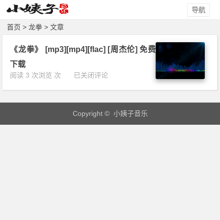
导航
首页
> 龙拳 > 文章
《龙拳》 [mp3][mp4][flac] [周杰伦] 免费
下载
《龙
阅读 3 次浏览 次
已关闭评论
拳》
[m
p
Copyright © 小姨子音乐
3]
[m
p
4]
[f
l
a
c]
[周
杰
伦]