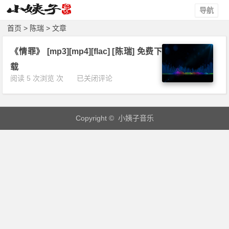
导航
首页
> 陈瑞 > 文章
《情罪》 [mp3][mp4][flac] [陈瑞] 免费下
载
《情
阅读 5 次浏览 次
已关闭评论
罪》
[m
p
Copyright © 小姨子音乐
3]
[m
p
4]
[f
l
a
c]
[陈
瑞]
免