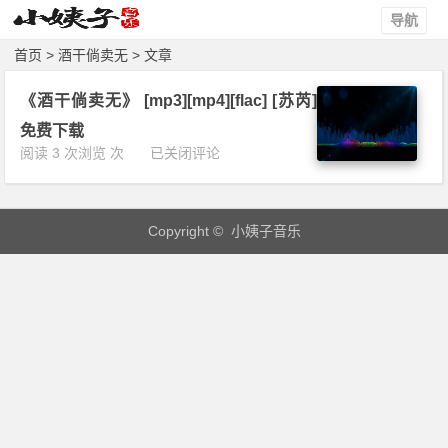
导航
首页
> 酒干倘卖无 > 文章
《酒干倘卖无》 [mp3][mp4][flac] [苏芮]
免费下载
《酒
阅读 3 次浏览 次
已关闭评论
干
倘
卖
Copyright © 小姨子音乐
无》
[m
p
3]
[m
p
4]
[f
l
a
c]