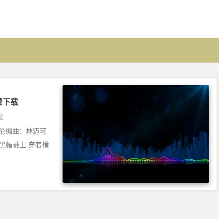
免费下载
论
周杰伦编曲：林迈可
黑帽戴上 穿着横