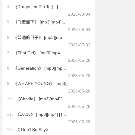
4.
《Dragostea Din Tei》 [...
2026-08-04
5.
《飞瀑而下》 [mp3][mp4]...
2026-08-04
6.
《普通的日子》 [mp3][mp...
2026-07-02
7.
《That Girl》 [mp3][mp4...
2026-05-28
8.
《Generation》 [mp3][mp...
2026-05-28
9.
《WE ARE YOUNG》 [mp3][...
2026-05-28
10.
《Charlie》 [mp3][mp4][...
2026-05-28
11.
《10:35》 [mp3][mp4] [T...
2026-05-28
12.
《 Don’t Be Shy》...