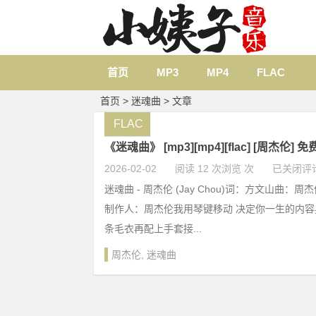
首页
MP3
MP4
FLAC
首页
> 迷魂曲 > 文章
FLAC
《迷魂曲》 [mp3][mp4][flac] [周杰伦] 
2026-02-02
阅读 12 次浏览 次
已关闭评
迷魂曲 - 周杰伦 (Jay Chou)词：方文山曲：
制作人：周杰伦我用琴键移动 决定你一生的内容
条毛衣再配上手套接...
周杰伦
,
迷魂曲