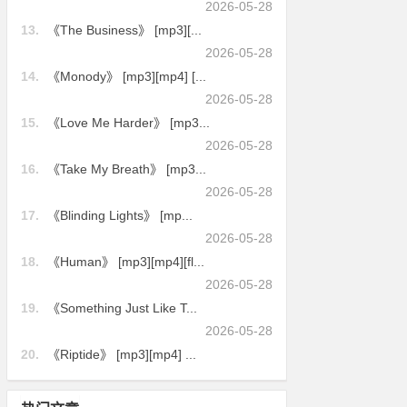
2026-05-28
13.
《The Business》 [mp3][...
2026-05-28
14.
《Monody》 [mp3][mp4] [...
2026-05-28
15.
《Love Me Harder》 [mp3...
2026-05-28
16.
《Take My Breath》 [mp3...
2026-05-28
17.
《Blinding Lights》 [mp...
2026-05-28
18.
《Human》 [mp3][mp4][fl...
2026-05-28
19.
《Something Just Like T...
2026-05-28
20.
《Riptide》 [mp3][mp4] ...