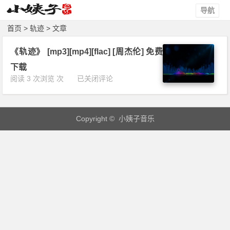
导航
首页
> 轨迹 > 文章
《轨迹》 [mp3][mp4][flac] [周杰伦] 免费
下载
《轨
阅读 3 次浏览 次
已关闭评论
迹》
[m
p
Copyright © 小姨子音乐
3]
[m
p
4]
[f
l
a
c]
[周
杰
伦]