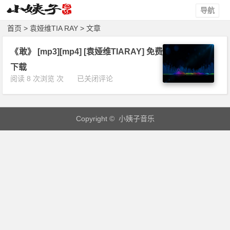
导航
首页
> 袁娅维TIA RAY > 文章
《敢》 [mp3][mp4] [袁娅维TIARAY] 免费
下载
《敢》
阅读 8 次浏览 次
已关闭评论
[m
p
3]
Copyright © 小姨子音乐
[m
p
4]
[袁
娅
维
T
I
A
R
A