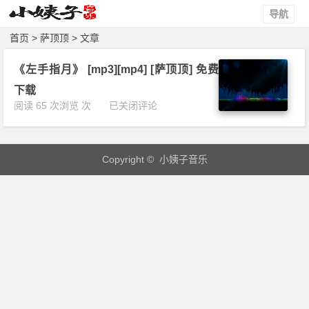
导航
首页
> 萨顶顶 > 文章
《左手指月》 [mp3][mp4] [萨顶顶] 免费
下载
《左
阅读 65 次浏览 次
已关闭评论
手
指
月》
Copyright © 小姨子音乐
[m
p
3]
[m
p
4]
[萨
顶
顶]
免
费