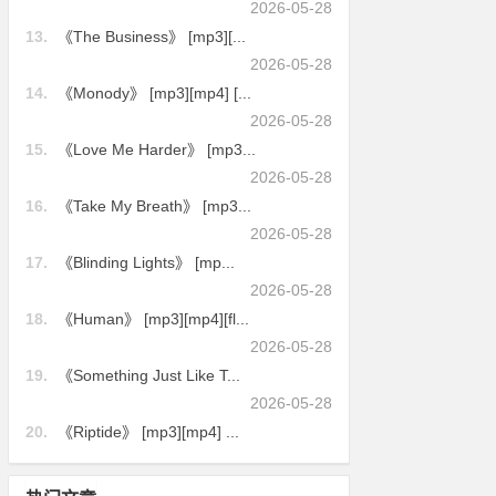
2026-05-28
13.
《The Business》 [mp3][...
2026-05-28
14.
《Monody》 [mp3][mp4] [...
2026-05-28
15.
《Love Me Harder》 [mp3...
2026-05-28
16.
《Take My Breath》 [mp3...
2026-05-28
17.
《Blinding Lights》 [mp...
2026-05-28
18.
《Human》 [mp3][mp4][fl...
2026-05-28
19.
《Something Just Like T...
2026-05-28
20.
《Riptide》 [mp3][mp4] ...