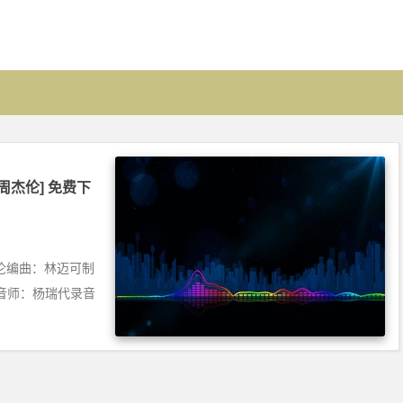
 [周杰伦] 免费下
杰伦编曲：林迈可制
音师：杨瑞代录音