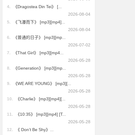
4.
《Dragostea Din Tei》 [...
2026-08-04
5.
《飞瀑而下》 [mp3][mp4]...
2026-08-04
6.
《普通的日子》 [mp3][mp...
2026-07-02
7.
《That Girl》 [mp3][mp4...
2026-05-28
8.
《Generation》 [mp3][mp...
2026-05-28
9.
《WE ARE YOUNG》 [mp3][...
2026-05-28
10.
《Charlie》 [mp3][mp4][...
2026-05-28
11.
《10:35》 [mp3][mp4] [T...
2026-05-28
12.
《 Don’t Be Shy》...