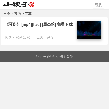
导航
首页
> 琴伤 > 文章
《琴伤》 [mp4][flac] [周杰伦] 免费下载
《琴
阅读 7 次浏览 次
已关闭评论
伤》
[m
p
Copyright © 小姨子音乐
4]
[f
l
a
c]
[周
杰
伦]
免
费
下