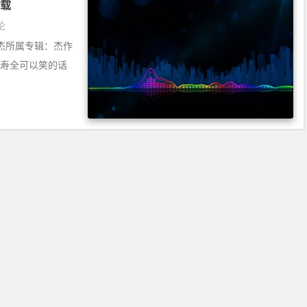
下载
论
杰所属专辑：杰作
: 李寿全可以笑的话