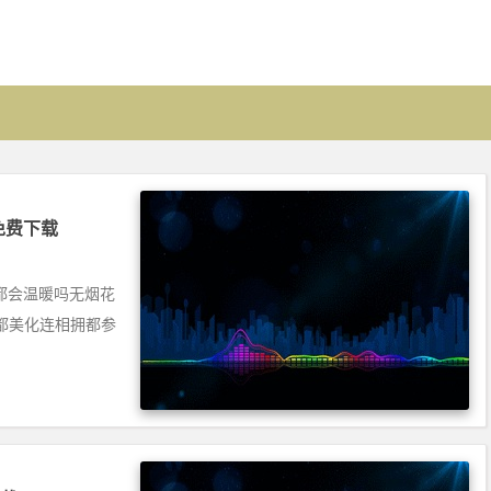
] 免费下载
火都会温暖吗无烟花
都美化连相拥都参