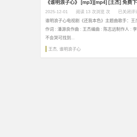
《谁明浪子心》 [mp3][mp4] [王杰] 免费
2025-12-01
阅读 13 次浏览 次
已关闭评
谁明浪子心电视剧《还我本色》主题曲歌手：王
作词 : 潘源良作曲 : 王杰编曲 : 陈志远制作人 
不会哭可找到...
王杰
,
谁明浪子心