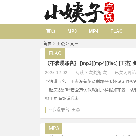
首页
MP3
MP4
FLAC
首页
> 王杰 > 文章
FLAC
《不浪漫罪名》 [mp3][mp4][flac] [王杰
2025-12-02
阅读 7 次浏览 次
已关闭评论
不浪漫罪名 - 王杰没有花这刹那被破坏吗无野
一起庆祝好吗若爱恋仿似戏剧那样假如布景一切
照主角吗你说我未...
不浪漫罪名
,
王杰
MP3