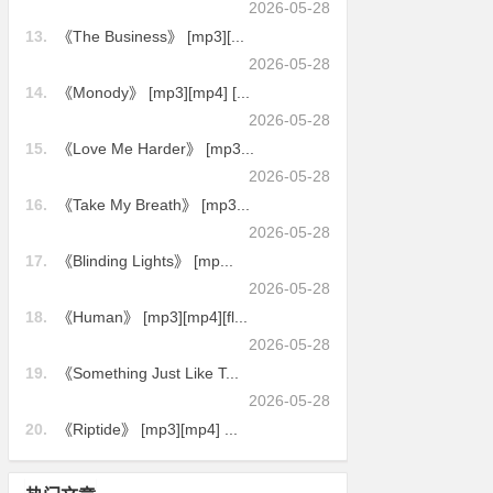
2026-05-28
13.
《The Business》 [mp3][...
2026-05-28
14.
《Monody》 [mp3][mp4] [...
2026-05-28
15.
《Love Me Harder》 [mp3...
2026-05-28
16.
《Take My Breath》 [mp3...
2026-05-28
17.
《Blinding Lights》 [mp...
2026-05-28
18.
《Human》 [mp3][mp4][fl...
2026-05-28
19.
《Something Just Like T...
2026-05-28
20.
《Riptide》 [mp3][mp4] ...