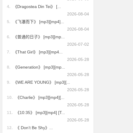
4.
《Dragostea Din Tei》 [...
2026-08-04
5.
《飞瀑而下》 [mp3][mp4]...
2026-08-04
6.
《普通的日子》 [mp3][mp...
2026-07-02
7.
《That Girl》 [mp3][mp4...
2026-05-28
8.
《Generation》 [mp3][mp...
2026-05-28
9.
《WE ARE YOUNG》 [mp3][...
2026-05-28
10.
《Charlie》 [mp3][mp4][...
2026-05-28
11.
《10:35》 [mp3][mp4] [T...
2026-05-28
12.
《 Don’t Be Shy》...