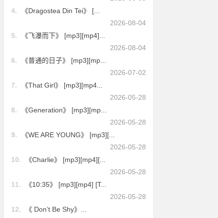
4.
《Dragostea Din Tei》 [...
2026-08-04
5.
《飞瀑而下》 [mp3][mp4]...
2026-08-04
6.
《普通的日子》 [mp3][mp...
2026-07-02
7.
《That Girl》 [mp3][mp4...
2026-05-28
8.
《Generation》 [mp3][mp...
2026-05-28
9.
《WE ARE YOUNG》 [mp3][...
2026-05-28
10.
《Charlie》 [mp3][mp4][...
2026-05-28
11.
《10:35》 [mp3][mp4] [T...
2026-05-28
12.
《 Don’t Be Shy》...