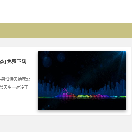
i阿杰] 免费下载
银：嘲笑谁恃美扬威没
 最天生一对没了