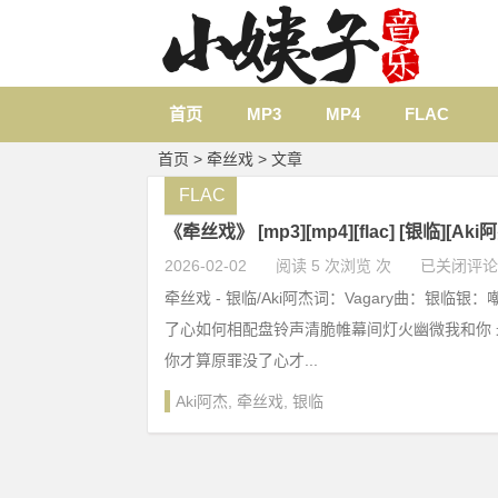
首页
MP3
MP4
FLAC
首页
> 牵丝戏 > 文章
FLAC
《牵丝戏》 [mp3][mp4][flac] [银临][Ak
2026-02-02
阅读 5 次浏览 次
已关闭评论
牵丝戏 - 银临/Aki阿杰词：Vagary曲：银临
了心如何相配盘铃声清脆帷幕间灯火幽微我和你
你才算原罪没了心才...
Aki阿杰
,
牵丝戏
,
银临