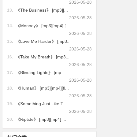
2026-05-28
13.
《The Business》 [mp3][...
2026-05-28
14.
《Monody》 [mp3][mp4] [...
2026-05-28
15.
《Love Me Harder》 [mp3...
2026-05-28
16.
《Take My Breath》 [mp3...
2026-05-28
17.
《Blinding Lights》 [mp...
2026-05-28
18.
《Human》 [mp3][mp4][fl...
2026-05-28
19.
《Something Just Like T...
2026-05-28
20.
《Riptide》 [mp3][mp4] ...