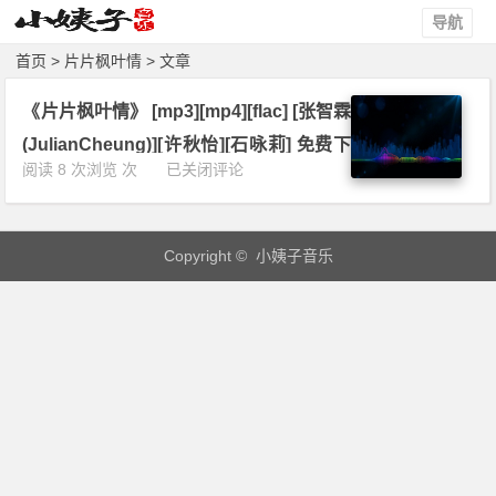
导航
首页
> 片片枫叶情 > 文章
《片片枫叶情》 [mp3][mp4][flac] [张智霖
(JulianCheung)][许秋怡][石咏莉] 免费下
《片
阅读 8 次浏览 次
已关闭评论
载
片
枫
叶
Copyright © 小姨子音乐
情》
[m
p
3]
[m
p
4]
[f
l
a
c]