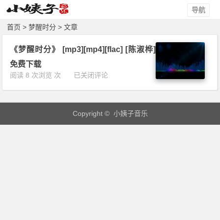
导航
首页
> 梦醒时分 > 文章
《梦醒时分》 [mp3][mp4][flac] [陈淑桦]
免费下载
《梦
阅读 8 次浏览 次
已关闭评论
醒
时
分》
Copyright © 小姨子音乐
[m
p
3]
[m
p
4]
[f
l
a
c]
[陈