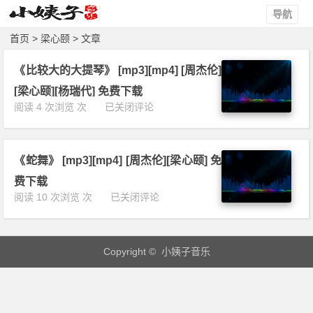
导航
首页
> 梁心颐 > 文章
《比较大的大提琴》 [mp3][mp4] [周杰伦]
[梁心颐][杨瑞代] 免费下载
《比
阅读 4 次浏览 次
已关闭评论
较
大
的
《蛇舞》 [mp3][mp4] [周杰伦][梁心颐] 免
大
提
费下载
琴》
《蛇
阅读 10 次浏览 次
已关闭评论
[m
舞》
p
[m
3]
p
[m
Copyright © 小姨子音乐
3]
p
[m
4]
p
[周
4]
杰
[周