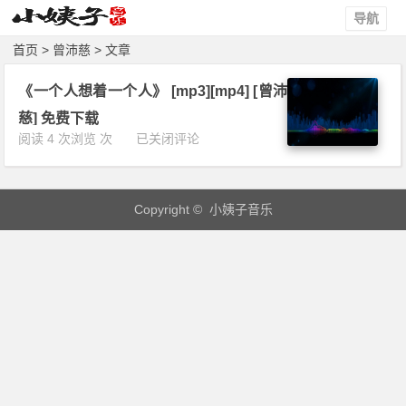
导航
首页
> 曾沛慈 > 文章
《一个人想着一个人》 [mp3][mp4] [曾沛
慈] 免费下载
《一
阅读 4 次浏览 次
已关闭评论
个
人
想
Copyright © 小姨子音乐
着
一
个
人》
[m
p
3]
[m
p
4]
[曾