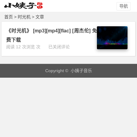
导航
首页
> 时光机 > 文章
《时光机》 [mp3][mp4][flac] [周杰伦] 免
费下载
《时
阅读 12 次浏览 次
已关闭评论
光
机》
[m
Copyright © 小姨子音乐
p
3]
[m
p
4]
[f
l
a
c]
[周
杰