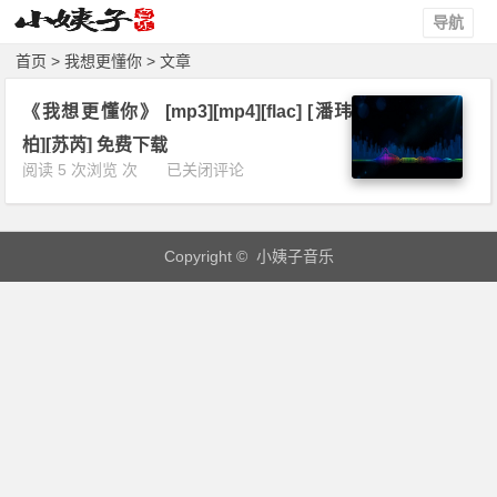
导航
首页
> 我想更懂你 > 文章
《我想更懂你》 [mp3][mp4][flac] [潘玮
柏][苏芮] 免费下载
《我
阅读 5 次浏览 次
已关闭评论
想
更
懂
Copyright © 小姨子音乐
你》
[m
p
3]
[m
p
4]
[f
l
a
c]