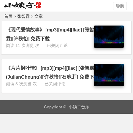
导航
首页
> 张智霖 > 文章
《现代爱情故事》 [mp3][mp4][flac] [张智
霖][许秋怡] 免费下载
《现
阅读 11 次浏览 次
已关闭评论
代
爱
情
《片片枫叶情》 [mp3][mp4][flac] [张智霖
故
事》
(JulianCheung)][许秋怡][石咏莉] 免费下
[m
《片
阅读 8 次浏览 次
已关闭评论
载
p
片
3]
枫
[m
叶
p
Copyright © 小姨子音乐
情》
4]
[m
[f
p
l
3]
a
[m