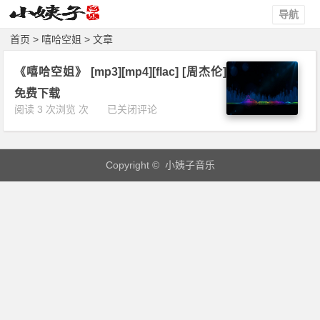
导航
首页
> 嘻哈空姐 > 文章
《嘻哈空姐》 [mp3][mp4][flac] [周杰伦]
免费下载
《嘻
阅读 3 次浏览 次
已关闭评论
哈
空
姐》
Copyright © 小姨子音乐
[m
p
3]
[m
p
4]
[f
l
a
c]
[周