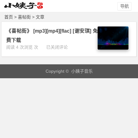
导航
首页
> 喜帖街 > 文章
《喜帖街》 [mp3][mp4][flac] [谢安琪] 免
费下载
《喜
阅读 4 次浏览 次
已关闭评论
帖
街》
[m
Copyright © 小姨子音乐
p
3]
[m
p
4]
[f
l
a
c]
[谢
安