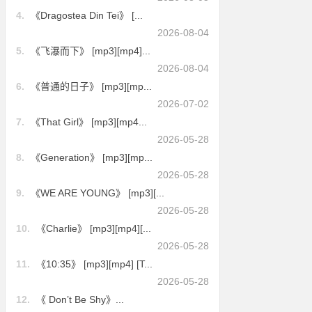
4.
《Dragostea Din Tei》 [...
2026-08-04
5.
《飞瀑而下》 [mp3][mp4]...
2026-08-04
6.
《普通的日子》 [mp3][mp...
2026-07-02
7.
《That Girl》 [mp3][mp4...
2026-05-28
8.
《Generation》 [mp3][mp...
2026-05-28
9.
《WE ARE YOUNG》 [mp3][...
2026-05-28
10.
《Charlie》 [mp3][mp4][...
2026-05-28
11.
《10:35》 [mp3][mp4] [T...
2026-05-28
12.
《 Don’t Be Shy》...