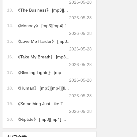
2026-05-28
13.
《The Business》 [mp3][...
2026-05-28
14.
《Monody》 [mp3][mp4] [...
2026-05-28
15.
《Love Me Harder》 [mp3...
2026-05-28
16.
《Take My Breath》 [mp3...
2026-05-28
17.
《Blinding Lights》 [mp...
2026-05-28
18.
《Human》 [mp3][mp4][fl...
2026-05-28
19.
《Something Just Like T...
2026-05-28
20.
《Riptide》 [mp3][mp4] ...