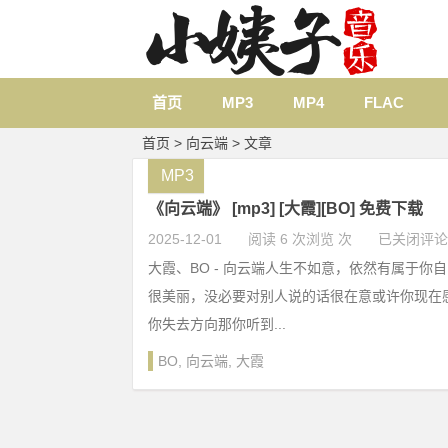
首页
MP3
MP4
FLAC
首页
> 向云端 > 文章
MP3
《向云端》 [mp3] [大霞][BO] 免费下载
2025-12-01
阅读 6 次浏览 次
已关闭评论
大霞、BO - 向云端人生不如意，依然有属于你
很美丽，没必要对别人说的话很在意或许你现在
你失去方向那你听到...
BO
,
向云端
,
大霞