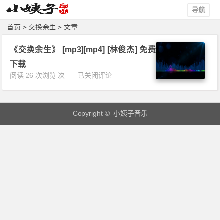
导航
首页
> 交换余生 > 文章
《交换余生》 [mp3][mp4] [林俊杰] 免费
下载
《交
阅读 26 次浏览 次
已关闭评论
换
余
生》
Copyright © 小姨子音乐
[m
p
3]
[m
p
4]
[林
俊
杰]
免
费