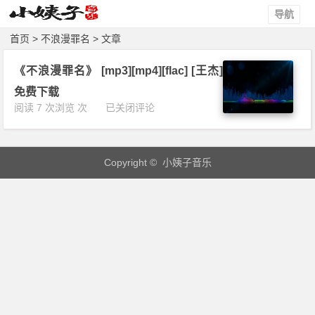
导航
首页
> 不浪漫罪名 > 文章
《不浪漫罪名》 [mp3][mp4][flac] [王杰]
免费下载
《不
阅读 7 次浏览 次
已关闭评论
浪
漫
罪
Copyright © 小姨子音乐
名》
[m
p
3]
[m
p
4]
[f
l
a
c]