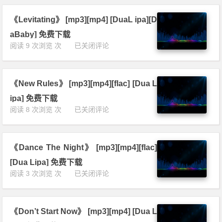
v
y》
p
e
[m
3]
《Levitating》 [mp3][mp4] [DuaL ipa][D
r》
p
[m
[m
3]
aBaby] 免费下载
p
p
[m
《L
阅读 9 次浏览 次
已关闭评论
4]
3]
p
e
[D
[m
4]
v
u
p
[M
i
a
4]
a
《New Rules》 [mp3][mp4][flac] [Dua L
t
L
[D
r
a
i
ipa] 免费下载
u
t
t
p
《N
阅读 8 次浏览 次
已关闭评论
a
i
i
a]
e
L
n
n
免
w
i
G
g》
费
R
p
a
[m
下
《Dance The Night》 [mp3][mp4][flac]
u
a]
r
p
载
l
[A
r
[Dua Lipa] 免费下载
3]
e
n
i
《D
阅读 3 次浏览 次
已关闭评论
[m
s》
g
x]
a
p
[m
è
[D
n
4]
p
l
u
c
[D
3]
e]
a
《Don’t Start Now》 [mp3][mp4] [Dua L
e
u
[m
免
L