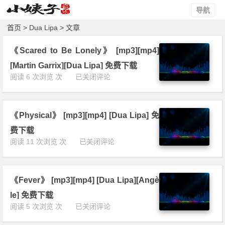
导航
首页
> Dua Lipa > 文章
《Scared to Be Lonely》 [mp3][mp4]
[Martin Garrix][Dua Lipa] 免费下载
《S
阅读 6 次浏览 次
已关闭评论
c
a
r
《Physical》 [mp3][mp4] [Dua Lipa] 免
e
d
费下载
t
《P
阅读 11 次浏览 次
已关闭评论
o
h
B
y
e
s
L
《Fever》 [mp3][mp4] [Dua Lipa][Angè
i
o
c
le] 免费下载
n
a
《F
阅读 5 次浏览 次
已关闭评论
e
l》
e
l
[m