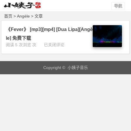
导航
首页
> Angèle > 文章
《Fever》 [mp3][mp4] [Dua Lipa][Angè
le] 免费下载
《F
阅读 5 次浏览 次
已关闭评论
e
v
e
Copyright © 小姨子音乐
r》
[m
p
3]
[m
p
4]
[D
u
a
L