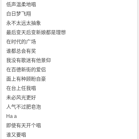
低声温柔地唱
白日梦飞翔
永不太远太抽象
最后变天后变新娘都是理想
在时代的广场
谁都总会有奖
我没有歌迷有他景仰
在百德新街的爱侣
面上有种顾盼自豪
在台上任我唱
未必风光更好
人气不过肥皂泡
Ha a
即使有天开个唱
谁又要唱