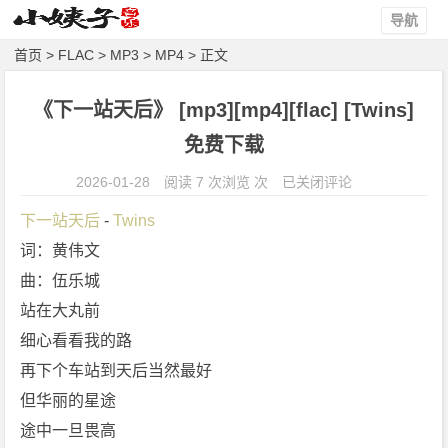
导航
首页
>
FLAC
>
MP3
>
MP4
> 正文
《下一站天后》 [mp3][mp4][flac] [Twins]
免费下载
《下
2026-01-28
阅读 7 次浏览 次
已关闭评论
一
下一站天后
 - 
Twins
站
词：黄伟文
天
曲：伍乐城
后》
[m
站在大丸前
p
细心看看我的路
3]
再下个车站到天后当然最好
[m
但华丽的星途
p
途中一旦畏高
4]