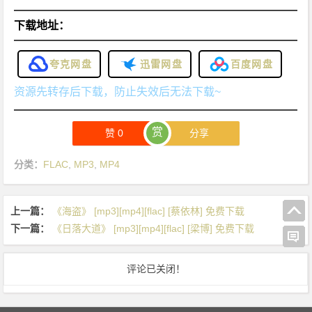
下载地址：
夸克网盘
迅雷网盘
百度网盘
资源先转存后下载，防止失效后无法下载~
赏
赞
0
分享
分类：
FLAC
,
MP3
,
MP4
上一篇：
《海盗》 [mp3][mp4][flac] [蔡依林] 免费下载
下一篇：
《日落大道》 [mp3][mp4][flac] [梁博] 免费下载
评论已关闭！