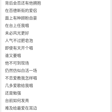
[f
背后会否还有他拥抱
l
在百德新街的爱侣
a
面上有种顾盼自豪
c]
在台上任我唱
[T
未必风光更好
w
i
人气不过肥皂泡
n
即使有天开个唱
s]
谁又要唱
免
他不可到现场
费
仍然仿似白活一场
下
载
不恋爱教我怎样唱
几多爱歌给我唱
还是勉强
台前如何发亮
难及给最爱在耳边