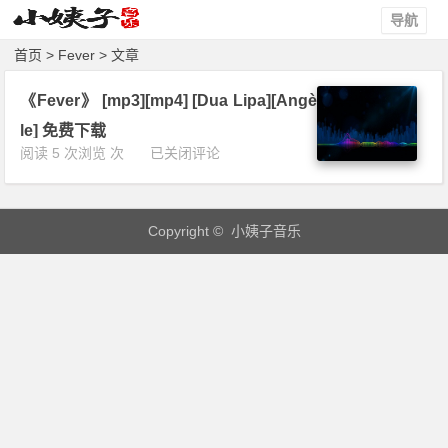
导航
首页
> Fever > 文章
《Fever》 [mp3][mp4] [Dua Lipa][Angè
le] 免费下载
《F
阅读 5 次浏览 次
已关闭评论
e
v
e
Copyright © 小姨子音乐
r》
[m
p
3]
[m
p
4]
[D
u
a
L