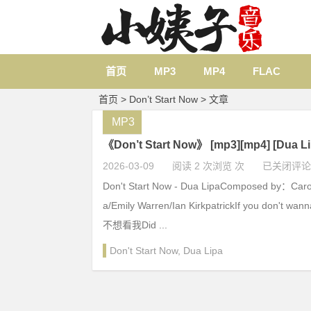
首页
MP3
MP4
FLAC
首页
> Don’t Start Now > 文章
MP3
《Don’t Start Now》 [mp3][mp4] [Dua
2026-03-09
阅读 2 次浏览 次
已关闭评论
Don't Start Now - Dua LipaComposed by：Caroli
a/Emily Warren/Ian KirkpatrickIf you don't 
不想看我Did ...
Don't Start Now
,
Dua Lipa