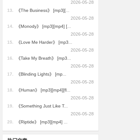
2026-05-28
13.
《The Business》 [mp3][...
2026-05-28
14.
《Monody》 [mp3][mp4] [...
2026-05-28
15.
《Love Me Harder》 [mp3...
2026-05-28
16.
《Take My Breath》 [mp3...
2026-05-28
17.
《Blinding Lights》 [mp...
2026-05-28
18.
《Human》 [mp3][mp4][fl...
2026-05-28
19.
《Something Just Like T...
2026-05-28
20.
《Riptide》 [mp3][mp4] ...