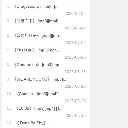
4.
《Dragostea Din Tei》 [...
2026-08-04
5.
《飞瀑而下》 [mp3][mp4]...
2026-08-04
6.
《普通的日子》 [mp3][mp...
2026-07-02
7.
《That Girl》 [mp3][mp4...
2026-05-28
8.
《Generation》 [mp3][mp...
2026-05-28
9.
《WE ARE YOUNG》 [mp3][...
2026-05-28
10.
《Charlie》 [mp3][mp4][...
2026-05-28
11.
《10:35》 [mp3][mp4] [T...
2026-05-28
12.
《 Don’t Be Shy》...