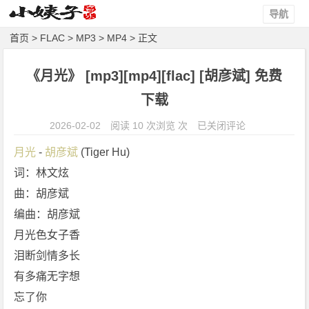
导航
首页
>
FLAC
>
MP3
>
MP4
> 正文
《月光》 [mp3][mp4][flac] [胡彦斌] 免费
下载
《月
2026-02-02
阅读 10 次浏览 次
已关闭评论
光》
月光
 - 
胡彦斌
 (Tiger Hu)
[m
词：林文炫
p
曲：胡彦斌
3]
[m
编曲：胡彦斌
p
月光色女子香
4]
泪断剑情多长
[f
有多痛无字想
l
忘了你
a