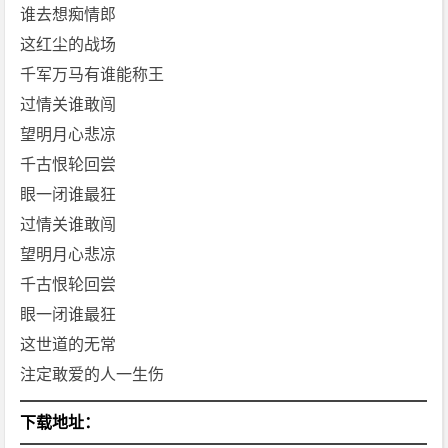
谁去想痴情郎
这红尘的战场
千军万马有谁能称王
过情关谁敢闯
望明月心悲凉
千古恨轮回尝
眼一闭谁最狂
过情关谁敢闯
望明月心悲凉
千古恨轮回尝
眼一闭谁最狂
这世道的无常
注定敢爱的人一生伤
下载地址：