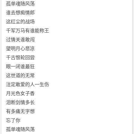
c]
孤单魂随风荡
[胡
谁去想痴情郎
彦
这红尘的战场
斌]
千军万马有谁能称王
免
过情关谁敢闯
费
下
望明月心悲凉
载
千古恨轮回尝
眼一闭谁最狂
这世道的无常
注定敢爱的人一生伤
月光色女子香
泪断剑情多长
有多痛无字想
忘了你
孤单魂随风荡