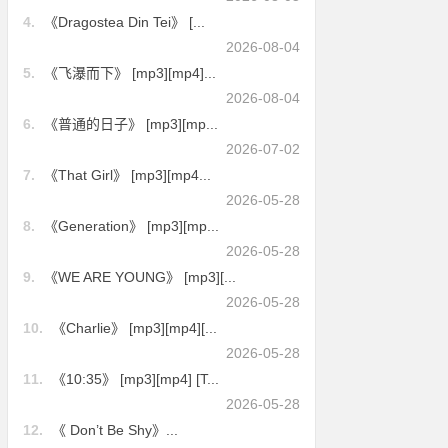
4.
《Dragostea Din Tei》 [...
2026-08-04
5.
《飞瀑而下》 [mp3][mp4]...
2026-08-04
6.
《普通的日子》 [mp3][mp...
2026-07-02
7.
《That Girl》 [mp3][mp4...
2026-05-28
8.
《Generation》 [mp3][mp...
2026-05-28
9.
《WE ARE YOUNG》 [mp3][...
2026-05-28
10.
《Charlie》 [mp3][mp4][...
2026-05-28
11.
《10:35》 [mp3][mp4] [T...
2026-05-28
12.
《 Don’t Be Shy》...