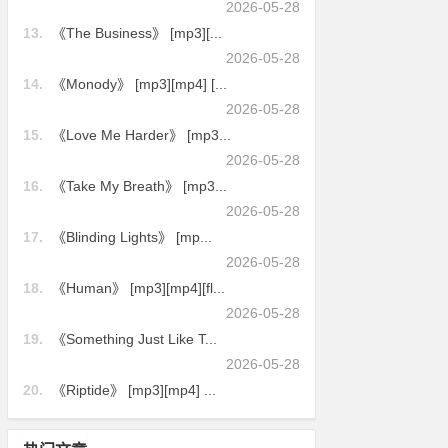
2026-05-28
13.
《The Business》 [mp3][...
2026-05-28
14.
《Monody》 [mp3][mp4] [...
2026-05-28
15.
《Love Me Harder》 [mp3...
2026-05-28
16.
《Take My Breath》 [mp3...
2026-05-28
17.
《Blinding Lights》 [mp...
2026-05-28
18.
《Human》 [mp3][mp4][fl...
2026-05-28
19.
《Something Just Like T...
2026-05-28
20.
《Riptide》 [mp3][mp4] ...