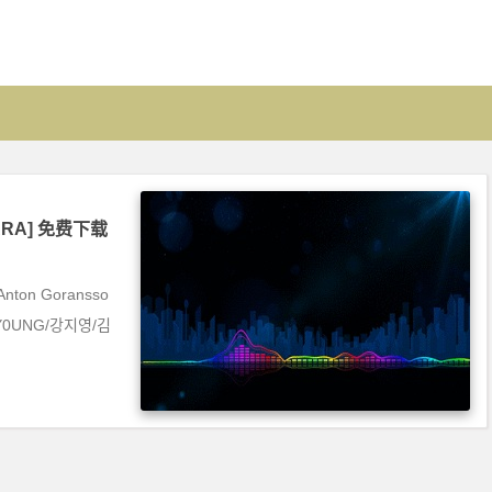
[KARA] 免费下载
nton Goransso
in/Y0UNG/강지영/김