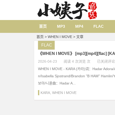
首页
MP3
MP4
FLAC
首页
> WHEN I MOVE > 文章
FLAC
《WHEN I MOVE》 [mp3][mp4][flac] 
2026-04-23
阅读 4 次浏览 次
已关闭评论
WHEN I MOVE - KARA (카라)词：Hadar Adora/A
n/Isabella Sjostrand/Brandon "B HAM" Haml
보아/니콜曲：Hadar A...
KARA
,
WHEN I MOVE