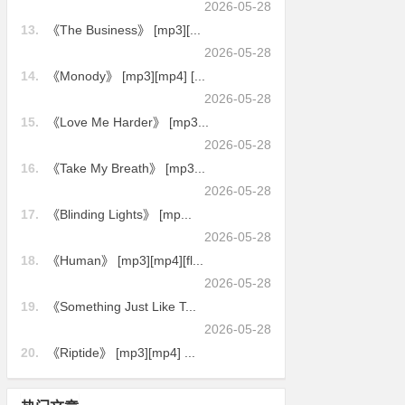
2026-05-28
13.
《The Business》 [mp3][...
2026-05-28
14.
《Monody》 [mp3][mp4] [...
2026-05-28
15.
《Love Me Harder》 [mp3...
2026-05-28
16.
《Take My Breath》 [mp3...
2026-05-28
17.
《Blinding Lights》 [mp...
2026-05-28
18.
《Human》 [mp3][mp4][fl...
2026-05-28
19.
《Something Just Like T...
2026-05-28
20.
《Riptide》 [mp3][mp4] ...