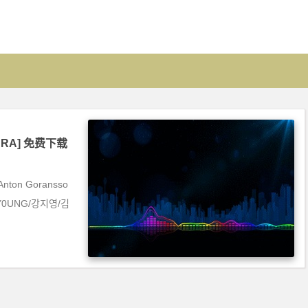
[KARA] 免费下载
nton Goransso
in/Y0UNG/강지영/김