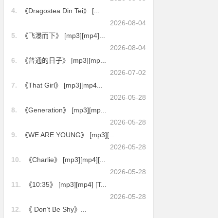
4.
《Dragostea Din Tei》 [...
2026-08-04
5.
《飞瀑而下》 [mp3][mp4]...
2026-08-04
6.
《普通的日子》 [mp3][mp...
2026-07-02
7.
《That Girl》 [mp3][mp4...
2026-05-28
8.
《Generation》 [mp3][mp...
2026-05-28
9.
《WE ARE YOUNG》 [mp3][...
2026-05-28
10.
《Charlie》 [mp3][mp4][...
2026-05-28
11.
《10:35》 [mp3][mp4] [T...
2026-05-28
12.
《 Don’t Be Shy》...