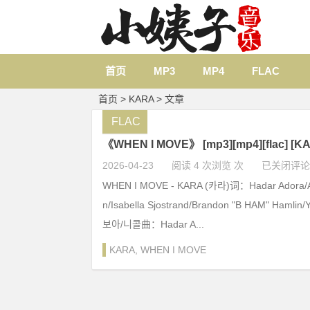
首页
MP3
MP4
FLAC
首页
> KARA > 文章
FLAC
《WHEN I MOVE》 [mp3][mp4][flac] 
2026-04-23
阅读 4 次浏览 次
已关闭评论
WHEN I MOVE - KARA (카라)词：Hadar Adora/A
n/Isabella Sjostrand/Brandon "B HAM" Haml
보아/니콜曲：Hadar A...
KARA
,
WHEN I MOVE