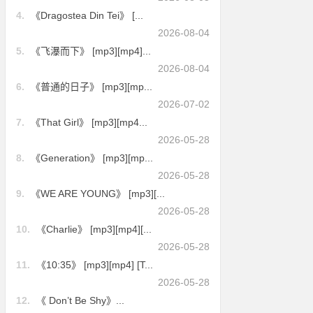
4.
《Dragostea Din Tei》 [...
2026-08-04
5.
《飞瀑而下》 [mp3][mp4]...
2026-08-04
6.
《普通的日子》 [mp3][mp...
2026-07-02
7.
《That Girl》 [mp3][mp4...
2026-05-28
8.
《Generation》 [mp3][mp...
2026-05-28
9.
《WE ARE YOUNG》 [mp3][...
2026-05-28
10.
《Charlie》 [mp3][mp4][...
2026-05-28
11.
《10:35》 [mp3][mp4] [T...
2026-05-28
12.
《 Don’t Be Shy》...