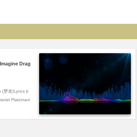
[Imagine Drag
 (梦龙)Lyrics b
niel Platzman/