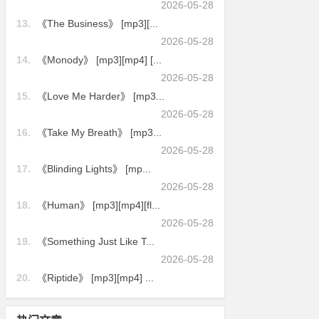
2026-05-28
13.
《The Business》 [mp3][...
2026-05-28
14.
《Monody》 [mp3][mp4] [...
2026-05-28
15.
《Love Me Harder》 [mp3...
2026-05-28
16.
《Take My Breath》 [mp3...
2026-05-28
17.
《Blinding Lights》 [mp...
2026-05-28
18.
《Human》 [mp3][mp4][fl...
2026-05-28
19.
《Something Just Like T...
2026-05-28
20.
《Riptide》 [mp3][mp4] ...