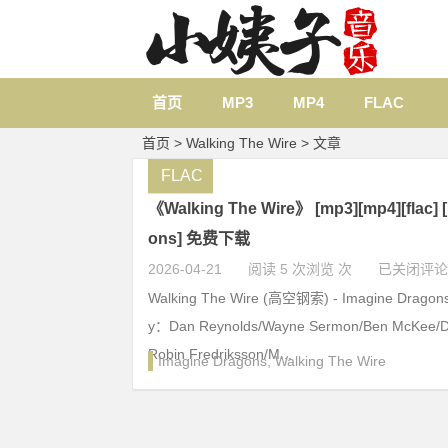
首页
MP3
MP4
FLAC
首页
> Walking The Wire > 文章
FLAC
《Walking The Wire》 [mp3][mp4][flac] 
ons] 免费下载
2026-04-21
阅读 5 次浏览 次
已关闭评论
Walking The Wire (高空钢索) - Imagine Dragons
y：Dan Reynolds/Wayne Sermon/Ben McKee/Da
Robin Fredriksson/M...
Imagine Dragons
,
Walking The Wire