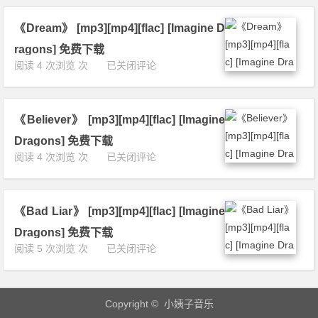
d
[I
e
i
m
W
《Dream》 [mp3][mp4][flac] [Imagine D
o
a
i
a
g
ragons] 免费下载
r
c
i
《D
阅读 4 次浏览 次
已关闭评论
e》
t
n
r
[m
i
e
e
p
v
D
a
3]
e》
r
《Believer》 [mp3][mp4][flac] [Imagine
m》
[m
[m
a
[m
p
Dragons] 免费下载
p
g
p
4]
《B
阅读 4 次浏览 次
已关闭评论
3]
o
3]
[f
e
[m
n
[m
l
l
p
s]
p
a
i
4]
免
4]
c]
《Bad Liar》 [mp3][mp4][flac] [Imagine
e
[f
费
[f
[I
v
l
下
Dragons] 免费下载
l
m
e
a
载
《B
阅读 5 次浏览 次
已关闭评论
a
a
r》
c]
a
c]
g
[m
[I
d
[I
i
p
m
L
m
n
3]
a
Copyright © 小姨子音乐
i
a
e
[m
g