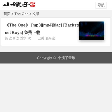
导航
首页
> The One > 文章
《The One》 [mp3][mp4][flac] [Backstr
eet Boys] 免费下载
《T
阅读 8 次浏览 次
已关闭评论
h
e
O
Copyright © 小姨子音乐
n
e》
[m
p
3]
[m
p
4]
[f
l
a