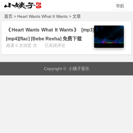
导航
首页
> Heart Wants What It Wants > 文章
《Heart Wants What It Wants》 [mp3]
[mp4][flac] [Bebe Rexha] 免费下载
《H
阅读 5 次浏览 次
已关闭评论
e
a
r
Copyright © 小姨子音乐
t
W
a
n
t
s
W
h
a
t
I