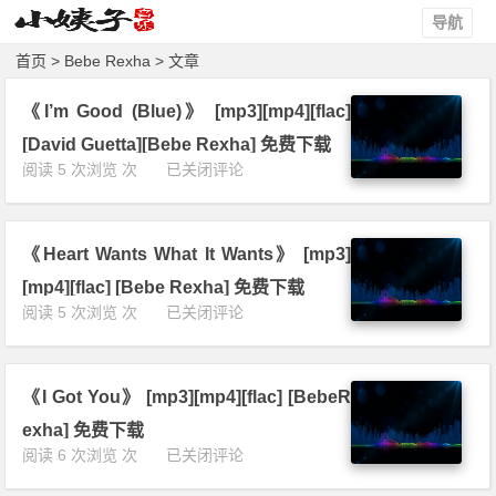
导航
首页
> Bebe Rexha > 文章
《I’m Good (Blue)》 [mp3][mp4][flac]
[David Guetta][Bebe Rexha] 免费下载
《I’m
阅读 5 次浏览 次
已关闭评论
G
o
o
《Heart Wants What It Wants》 [mp3]
d
(B
[mp4][flac] [Bebe Rexha] 免费下载
l
《H
阅读 5 次浏览 次
已关闭评论
u
e
e)》
a
[m
r
p
《I Got You》 [mp3][mp4][flac] [BebeR
t
3]
W
exha] 免费下载
[m
a
《I
阅读 6 次浏览 次
已关闭评论
p
n
G
4]
t