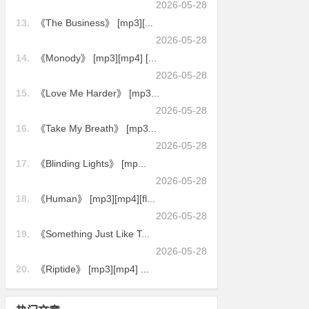
2026-05-28
13.
《The Business》 [mp3][...
2026-05-28
14.
《Monody》 [mp3][mp4] [...
2026-05-28
15.
《Love Me Harder》 [mp3...
2026-05-28
16.
《Take My Breath》 [mp3...
2026-05-28
17.
《Blinding Lights》 [mp...
2026-05-28
18.
《Human》 [mp3][mp4][fl...
2026-05-28
19.
《Something Just Like T...
2026-05-28
20.
《Riptide》 [mp3][mp4] ...