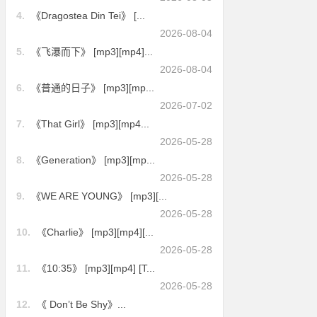
4.
《Dragostea Din Tei》 [...
2026-08-04
5.
《飞瀑而下》 [mp3][mp4]...
2026-08-04
6.
《普通的日子》 [mp3][mp...
2026-07-02
7.
《That Girl》 [mp3][mp4...
2026-05-28
8.
《Generation》 [mp3][mp...
2026-05-28
9.
《WE ARE YOUNG》 [mp3][...
2026-05-28
10.
《Charlie》 [mp3][mp4][...
2026-05-28
11.
《10:35》 [mp3][mp4] [T...
2026-05-28
12.
《 Don’t Be Shy》...