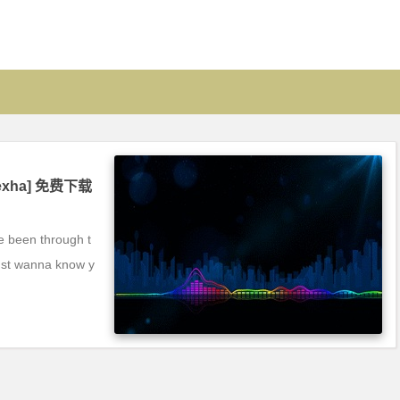
R exha] 免费下载
e been through t
just wanna know y