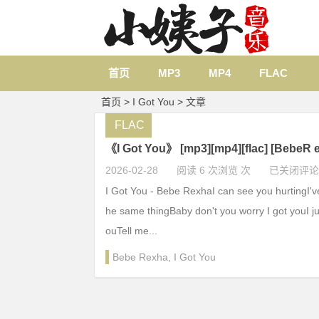
首页
MP3
MP4
FLAC
首页
> I Got You > 文章
FLAC
《I Got You》 [mp3][mp4][flac] [Bebe
2026-02-28
阅读 6 次浏览 次
已关闭评论
I Got You - Bebe RexhaI can see you hurtingI'v
he same thingBaby don't you worry I got youI 
ouTell me...
Bebe Rexha
,
I Got You