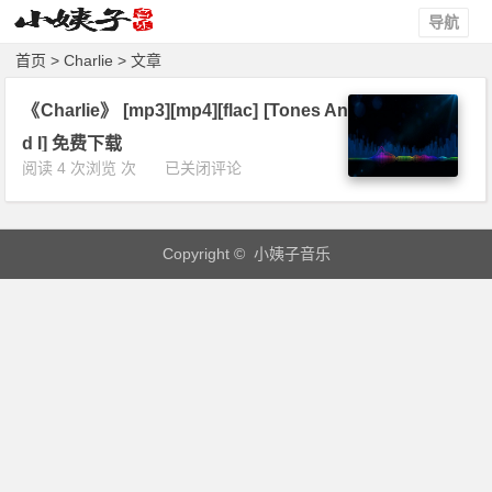
导航
首页
> Charlie > 文章
《Charlie》 [mp3][mp4][flac] [Tones An
d I] 免费下载
《C
阅读 4 次浏览 次
已关闭评论
h
a
r
Copyright © 小姨子音乐
l
i
e》
[m
p
3]
[m
p
4]
[f
l