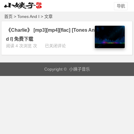
导航
首页
> Tones And I > 文章
《Charlie》 [mp3][mp4][flac] [Tones An
d I] 免费下载
《C
阅读 4 次浏览 次
已关闭评论
h
a
r
Copyright © 小姨子音乐
l
i
e》
[m
p
3]
[m
p
4]
[f
l