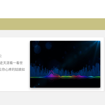
论
剑走天涯看一看世
让你心疼的姑娘如