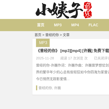
首页
MP3
MP4
FLAC
首页
> 曾经的你 > 文章
MP3
《曾经的你》 [mp3][mp4] [许巍] 免费下载
2025-11-28
阅读 17 次浏览 次
已关闭评
曾经的你-许巍作词：许巍作曲：许巍曾梦想仗
界的繁华年少的心总有些轻狂如今你四海为家曾
今已悄然无踪影爱情...
曾经的你
,
许巍