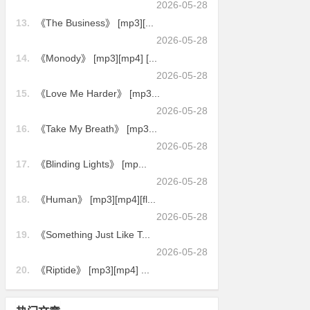
2026-05-28
13.
《The Business》 [mp3][...
2026-05-28
14.
《Monody》 [mp3][mp4] [...
2026-05-28
15.
《Love Me Harder》 [mp3...
2026-05-28
16.
《Take My Breath》 [mp3...
2026-05-28
17.
《Blinding Lights》 [mp...
2026-05-28
18.
《Human》 [mp3][mp4][fl...
2026-05-28
19.
《Something Just Like T...
2026-05-28
20.
《Riptide》 [mp3][mp4] ...