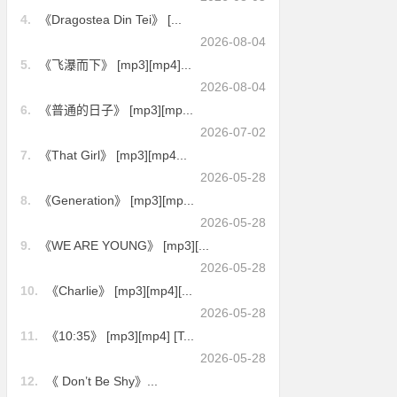
4.
《Dragostea Din Tei》 [...
2026-08-04
5.
《飞瀑而下》 [mp3][mp4]...
2026-08-04
6.
《普通的日子》 [mp3][mp...
2026-07-02
7.
《That Girl》 [mp3][mp4...
2026-05-28
8.
《Generation》 [mp3][mp...
2026-05-28
9.
《WE ARE YOUNG》 [mp3][...
2026-05-28
10.
《Charlie》 [mp3][mp4][...
2026-05-28
11.
《10:35》 [mp3][mp4] [T...
2026-05-28
12.
《 Don’t Be Shy》...