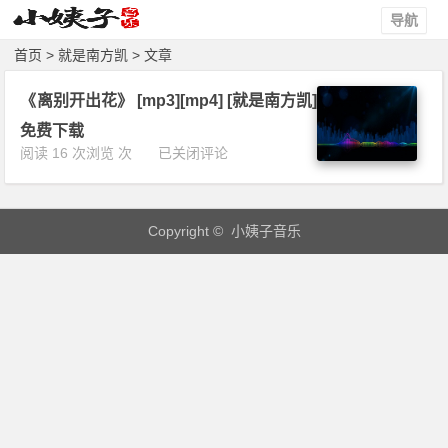
导航
首页
> 就是南方凯 > 文章
《离别开出花》 [mp3][mp4] [就是南方凯]
免费下载
《离
阅读 16 次浏览 次
已关闭评论
别
开
出
Copyright © 小姨子音乐
花》
[m
p
3]
[m
p
4]
[就
是
南
方