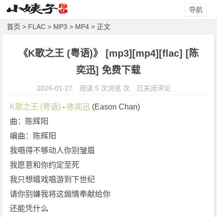
导航
首页
>
FLAC
>
MP3
>
MP4
> 正文
《K歌之王 (粤语)》 [mp3][mp4][flac] [陈
奕迅] 免费下载
《K
2026-01-27
阅读 5 次浏览 次
已关闭评论
歌
K歌之王 (粤语)
 - 
陈奕迅
 (Eason Chan)
之
曲：陈辉阳
王
编曲：陈辉阳
(粤
语)》
我唱得不够动人你别皱眉
[m
我愿意和你约定至死
p
我只想嬉戏唱游到下世纪
3]
请你别嫌我将这煽情奉献给你
[m
还能凭什么
p