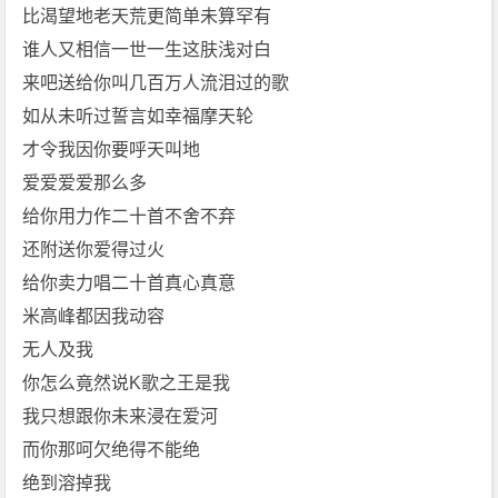
比渴望地老天荒更简单未算罕有
谁人又相信一世一生这肤浅对白
来吧送给你叫几百万人流泪过的歌
如从未听过誓言如幸福摩天轮
才令我因你要呼天叫地
爱爱爱爱那么多
给你用力作二十首不舍不弃
还附送你爱得过火
给你卖力唱二十首真心真意
米高峰都因我动容
无人及我
你怎么竟然说K歌之王是我
我只想跟你未来浸在爱河
而你那呵欠绝得不能绝
绝到溶掉我