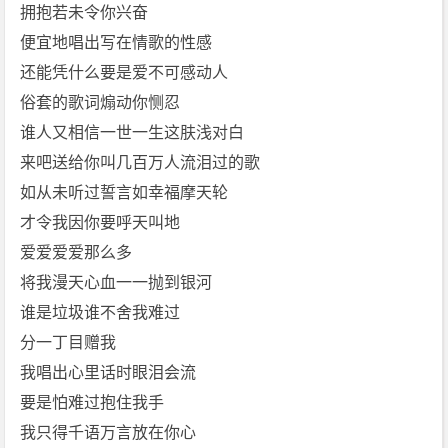
4]
拥抱若未令你兴奋
[f
便宜地唱出写在情歌的性感
l
还能凭什么要是爱不可感动人
a
俗套的歌词煽动你恻忍
c]
谁人又相信一世一生这肤浅对白
[陈
奕
来吧送给你叫几百万人流泪过的歌
迅]
如从未听过誓言如幸福摩天轮
免
才令我因你要呼天叫地
费
爱爱爱爱那么多
下
将我漫天心血一一抛到银河
载
谁是垃圾谁不舍我难过
分一丁目赠我
我唱出心里话时眼泪会流
要是怕难过抱住我手
我只得千语万言放在你心