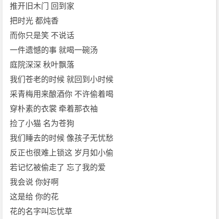
就喝一
l
推开旧木门 回到家
碗汤
a
把时光 都炖香
庭院深
c]
而你只是笑 不说话
[周
深 秋叶
一件遗憾的事 就喝一碗汤
深]
飘落
庭院深深 秋叶飘落
免
我们苍
费
我们苍老的时候 就回到小时候
老的时
下
采青梅用来酿酒你 不许偷着喝
候 就回
载
穿朴素的衣裳 牵着那衣袖
到小时
捡了小猫 名为苍狗
候
采青梅
我们睡去的时候 像孩子无忧愁
用来酿
反正也很难上锁这 岁月如小偷
酒你 不
若记忆被偷走了 忘了我的爱
许偷着
我会说 你好啊
喝
这是给 你的花
穿朴素
花的名字叫忘忧草