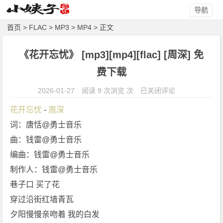
街红墙
导航
青瓦
首页
>
FLAC
>
MP3
>
MP4
> 正文
夕阳慢
慢亲吻
《花开忘忧》 [mp3][mp4][flac] [周深] 免
着 我的
白发
费下载
推开旧
《花
2026-01-27
阅读 9 次浏览 次
已关闭评论
木门 回
开
花开忘忧
 - 
周深
到家
忘
词：唐恬@勇士音乐
把时光
忧》
曲：钱雷@勇士音乐
都炖香
[m
p
而你只
编曲：钱雷@勇士音乐
3]
是笑 不
制作人：钱雷@勇士音乐
[m
说话
巷子口 买了花
p
一件遗
穿过沿街红墙青瓦
4]
憾的事
夕阳慢慢亲吻着 我的白发
[f