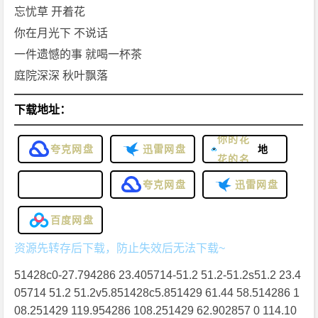
若记忆
忘忧草 开着花
被偷走
你在月光下 不说话
了 忘了
一件遗憾的事 就喝一杯茶
我的爱
庭院深深 秋叶飘落
我会说
你好啊
下载地址：
这是给
下载
你的花
夸克网盘
迅雷网盘
地
花的名
址：
字叫忘
夸克网盘
迅雷网盘
忧草
它说时
百度网盘
光汹涌
资源先转存后下载，防止失效后无法下载~
如水上
51428c0-27.794286 23.405714-51.2 51.2-51.2s51.2 23.4
烟波
05714 51.2 51.2v5.851428c5.851429 61.44 58.514286 1
别走远
08.251429 119.954286 108.251429 62.902857 0 114.10