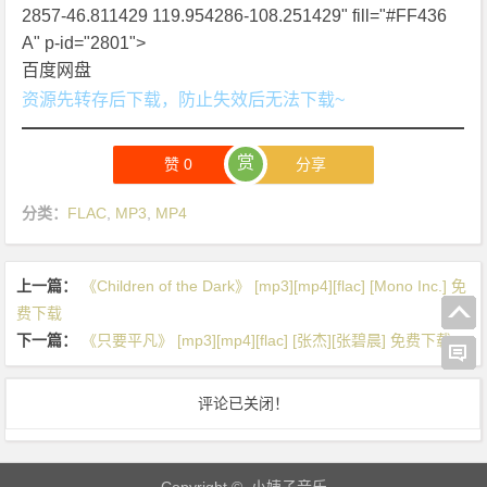
了 一起
2857-46.811429 119.954286-108.251429" fill="#FF436
回家
A" p-id="2801">
我们苍
百度网盘
老的时
资源先转存后下载，防止失效后无法下载~
候 就回
到小时
赏
赞
0
分享
候
分类：
FLAC
,
MP3
,
MP4
采青梅
用来酿
酒你 不
上一篇：
《Children of the Dark》 [mp3][mp4][flac] [Mono Inc.] 免
许偷着
费下载
喝
下一篇：
《只要平凡》 [mp3][mp4][flac] [张杰][张碧晨] 免费下载
穿朴素
的衣裳
评论已关闭！
牵着那
衣袖