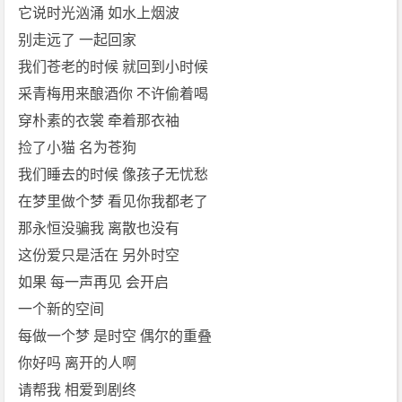
的衣裳
它说时光汹涌 如水上烟波
牵着那
别走远了 一起回家
衣袖
我们苍老的时候 就回到小时候
捡了小
采青梅用来酿酒你 不许偷着喝
猫 名为
穿朴素的衣裳 牵着那衣袖
苍狗
捡了小猫 名为苍狗
我们睡
我们睡去的时候 像孩子无忧愁
去的时
在梦里做个梦 看见你我都老了
候 像孩
子无忧
那永恒没骗我 离散也没有
愁
这份爱只是活在 另外时空
反正也
如果 每一声再见 会开启
很难上
一个新的空间
锁这 岁
每做一个梦 是时空 偶尔的重叠
月如小
你好吗 离开的人啊
偷
请帮我 相爱到剧终