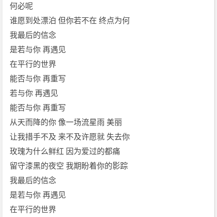
E.
何必呢
M.
谁愿到处漂泊 但你若不在 终点为何
邓
我最后的信念
紫
是若与你 再遇见
棋]
在平行的世界
免
费
能否与你 再重写
下
若与你 再遇见
载
能否与你 再重写
从天而降的你 像一场流星雨 美丽
让我措手不及 来不及许愿就 失去你
玫瑰为什么鲜红 因为爱过的都痛
留守漆黑的夜空 我期盼着你的影踪
我最后的信念
是若与你 再遇见
在平行的世界