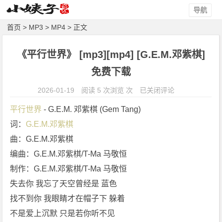
导航
首页
>
MP3
>
MP4
> 正文
《平行世界》 [mp3][mp4] [G.E.M.邓紫棋]
免费下载
《平
2026-01-19
阅读 5 次浏览 次
已关闭评论
行
平行世界
 - G.E.M. 邓紫棋 (Gem Tang)
世
词：
G.E.M.邓紫棋
界》
曲：G.E.M.邓紫棋
[m
p
编曲：G.E.M.邓紫棋/T-Ma 马敬恒
3]
制作：G.E.M.邓紫棋/T-Ma 马敬恒
[m
失去你 我忘了天空曾经是 蓝色
p
找不到你 我眼睛才在帽子下 躲着
4]
不是爱上沉默 只是若你听不见
[G.