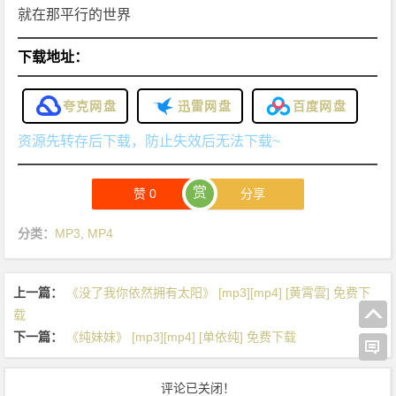
就在那平行的世界
下载地址：
夸克网盘
迅雷网盘
百度网盘
资源先转存后下载，防止失效后无法下载~
赏
赞
0
分享
分类：
MP3
,
MP4
上一篇：
《没了我你依然拥有太阳》 [mp3][mp4] [黄霄雲] 免费下
载
下一篇：
《纯妹妹》 [mp3][mp4] [单依纯] 免费下载
评论已关闭！