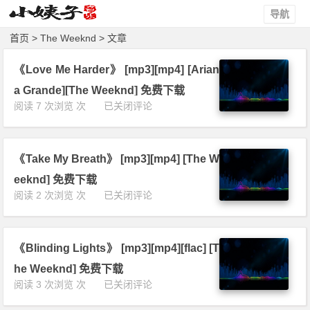
导航
首页
> The Weeknd > 文章
《Love Me Harder》 [mp3][mp4] [Arian
a Grande][The Weeknd] 免费下载
《L
阅读 7 次浏览 次
已关闭评论
o
v
e
《Take My Breath》 [mp3][mp4] [The W
M
e
eeknd] 免费下载
H
《T
阅读 2 次浏览 次
已关闭评论
a
a
r
k
d
e
e
《Blinding Lights》 [mp3][mp4][flac] [T
M
r》
y
he Weeknd] 免费下载
[m
B
《B
阅读 3 次浏览 次
已关闭评论
p
r
l
3]
e